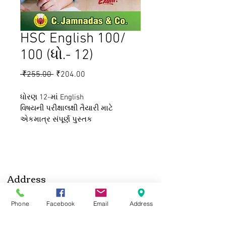
HSC English 100/
100 (ધો.- 12)
Regular
Sale
 ₹255.00 
₹204.00
Price
Price
ધોરણ 12-માં English 
વિષયની પરીક્ષાલક્ષી તૈયારી માટે 
એકમાત્ર સંપૂર્ણ પુસ્તક 
Address
Jamnadas Publishing House
Phone
Facebook
Email
Address
C-16-17-18, Madhavpura Market, Near Police
Commisioner's Office, Shahibaug, Ahmedabad,