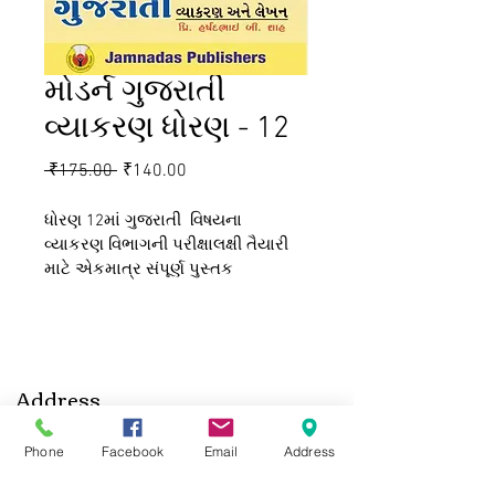
મોડર્ન ગુજરાતી
વ્યાકરણ ધોરણ - 12
Regular
Sale
 ₹175.00 
₹140.00
Price
Price
ધોરણ 12માં ગુજરાતી  વિષયના 
વ્યાકરણ વિભાગની પરીક્ષાલક્ષી તૈયારી 
માટે એકમાત્ર સંપૂર્ણ પુસ્તક 
Address
Jamnadas Publishing House
Phone
Facebook
Email
Address
C-16-17-18, Madhavpura Market, Near Police
Commisioner's Office, Shahibaug, Ahmedabad,